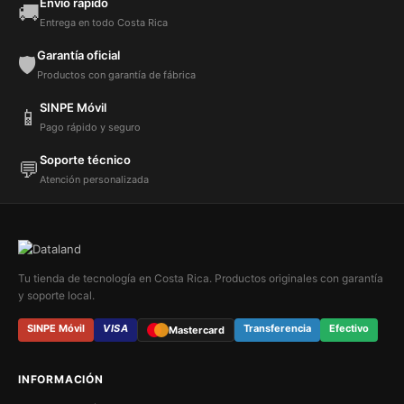
Envío rápido
🚚
Entrega en todo Costa Rica
Garantía oficial
🛡️
Productos con garantía de fábrica
SINPE Móvil
📱
Pago rápido y seguro
Soporte técnico
💬
Atención personalizada
Tu tienda de tecnología en Costa Rica. Productos originales con garantía
y soporte local.
SINPE Móvil
VISA
Transferencia
Efectivo
Mastercard
INFORMACIÓN