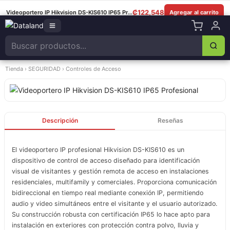
8349-0325
|
Lun–Sáb 8am–5:30pm
|
Facebook
|
WhatsApp
₡
122,548
Videoportero IP Hikvision DS-KIS610 IP65 Profesional
Agregar al carrito
Tienda
›
SEGURIDAD
›
Controles de Acceso
Descripción
Reseñas
El videoportero IP profesional Hikvision DS-KIS610 es un
dispositivo de control de acceso diseñado para identificación
visual de visitantes y gestión remota de acceso en instalaciones
residenciales, multifamily y comerciales. Proporciona comunicación
bidireccional en tiempo real mediante conexión IP, permitiendo
audio y video simultáneos entre el visitante y el usuario autorizado.
Su construcción robusta con certificación IP65 lo hace apto para
instalación en exteriores con protección contra polvo, lluvia y