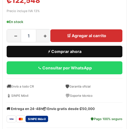
₡
122,548
Precio incluye IVA 13%
En stock
−
+
🛒 Agregar al carrito
⚡ Comprar ahora
Consultar por WhatsApp
🚚
🛡️
Envío a todo CR
Garantía oficial
📱
💬
SINPE Móvil
Soporte técnico
🚚 Entrega en 24-48h
📦 Envío gratis desde ₡50,000
Pago 100% seguro
SINPE Móvil