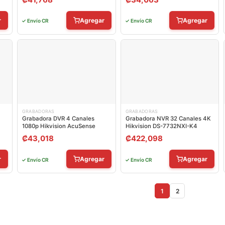
r
Agregar
Agregar
✓ Envío CR
✓ Envío CR
GRABADORAS
GRABADORAS
Grabadora DVR 4 Canales
Grabadora NVR 32 Canales 4K
1080p Hikvision AcuSense
Hikvision DS-7732NXI-K4
₡
43,018
₡
422,098
r
Agregar
Agregar
✓ Envío CR
✓ Envío CR
1
2