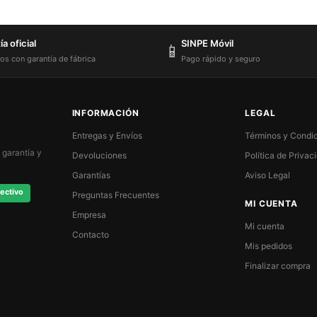
a oficial
SINPE Móvil
📱
os con garantía de fábrica
Pago rápido y seguro
INFORMACIÓN
LEGAL
Entregas y Envíos
Términos y Condi
 garantía y
Devoluciones
Política de Privac
Garantías
Aviso Legal
ectivo
Preguntas Frecuentes
MI CUENTA
Empresa
Mi cuenta
Contacto
Mis pedidos
Finalizar compra