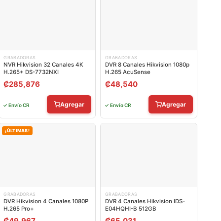
GRABADORAS
GRABADORAS
NVR Hikvision 32 Canales 4K
DVR 8 Canales Hikvision 1080p
H.265+ DS-7732NXI
H.265 AcuSense
₡
285,876
₡
48,540
Agregar
Agregar
✓ Envío CR
✓ Envío CR
¡ÚLTIMAS!
GRABADORAS
GRABADORAS
DVR Hikvision 4 Canales 1080P
DVR 4 Canales Hikvision IDS-
H.265 Pro+
E04HQHI-B 512GB
₡
49,967
₡
65,031