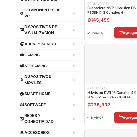
GRABADORAS
Dataland
Grabadora NVR Hikvision DS
COMPONENTES DE
7608NXI 8 Canales 4K
⚙
▶
PC
₡
145,459
Dataland
DISPOSITIVOS DE
🖼
▶
Agrega
VISUALIZACION
✓ Envío CR
Dataland
🎧
AUDIO Y SONIDO
▶
Dataland
🎮
GAMING
▶
Dataland
📽
STREAMING
▶
Dataland
DISPOSITIVOS
📱
▶
MOVILES
GRABADORAS
Dataland
Hikvision DVR 16 Canales 4K
🏠
SMART HOME
▶
H.265 Pro+ IDS-7216HUHI
Dataland
₡
238,832
📀
SOFTWARE
▶
Dataland
REDES Y
Agrega
✓ Envío CR
🌎
▶
CONECTIVIDAD
Dataland
🔔
ACCESORIOS
▶