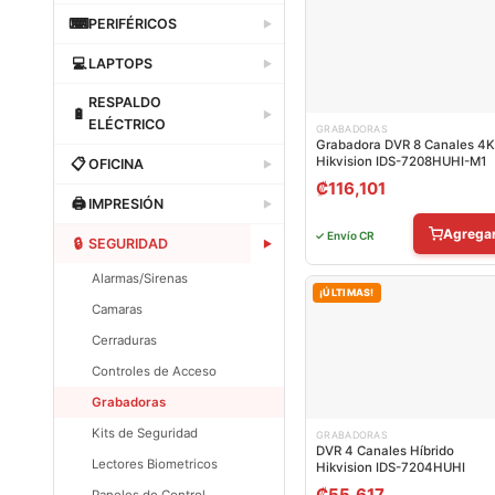
Dataland
⌨
PERIFÉRICOS
▶
Dataland
💻
LAPTOPS
▶
Dataland
RESPALDO
🔋
▶
ELÉCTRICO
GRABADORAS
Grabadora DVR 8 Canales 4K
Dataland
Hikvision IDS-7208HUHI-M1
📋
OFICINA
▶
₡
116,101
Dataland
🖨
IMPRESIÓN
▶
Dataland
Agrega
✓ Envío CR
🔒
SEGURIDAD
▶
Alarmas/Sirenas
¡ÚLTIMAS!
Camaras
Cerraduras
Controles de Acceso
Grabadoras
Kits de Seguridad
GRABADORAS
DVR 4 Canales Híbrido
Lectores Biometricos
Hikvision IDS-7204HUHI
₡
55,617