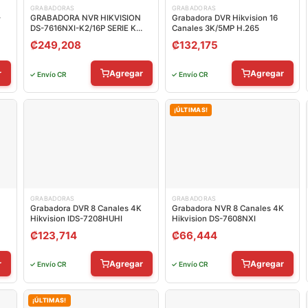
GRABADORAS
GRABADORAS
-
GRABADORA NVR HIKVISION
Grabadora DVR Hikvision 16
DS-7616NXI-K2/16P SERIE K
Canales 3K/5MP H.265
ACUSENSE 16 CANALES IP CON
₡
249,208
₡
132,175
POE HASTA 12 MP / 4K H.265+
2 SATA HASTA 20 TB
303621208
r
Agregar
Agregar
✓ Envío CR
✓ Envío CR
¡ÚLTIMAS!
GRABADORAS
GRABADORAS
Grabadora DVR 8 Canales 4K
Grabadora NVR 8 Canales 4K
Hikvision IDS-7208HUHI
Hikvision DS-7608NXI
₡
123,714
₡
66,444
r
Agregar
Agregar
✓ Envío CR
✓ Envío CR
¡ÚLTIMAS!