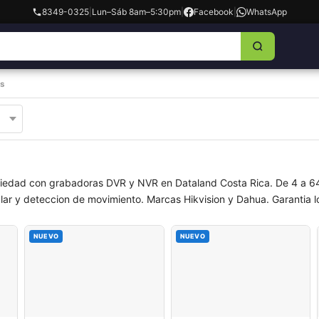
8349-0325
|
Lun–Sáb 8am–5:30pm
|
Facebook
|
WhatsApp
s
piedad con grabadoras DVR y NVR en Dataland Costa Rica. De 4 a 64
ar y deteccion de movimiento. Marcas Hikvision y Dahua. Garantia lo
NUEVO
NUEVO