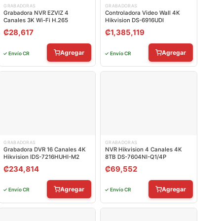
GRABADORAS
GRABADORAS
Grabadora NVR EZVIZ 4
Controladora Video Wall 4K
Canales 3K Wi-Fi H.265
Hikvision DS-6916UDI
₡
28,617
₡
1,385,119
Agregar
Agregar
✓ Envío CR
✓ Envío CR
GRABADORAS
GRABADORAS
Grabadora DVR 16 Canales 4K
NVR Hikvision 4 Canales 4K
Hikvision IDS-7216HUHI-M2
8TB DS-7604NI-Q1/4P
₡
234,814
₡
69,552
Agregar
Agregar
✓ Envío CR
✓ Envío CR