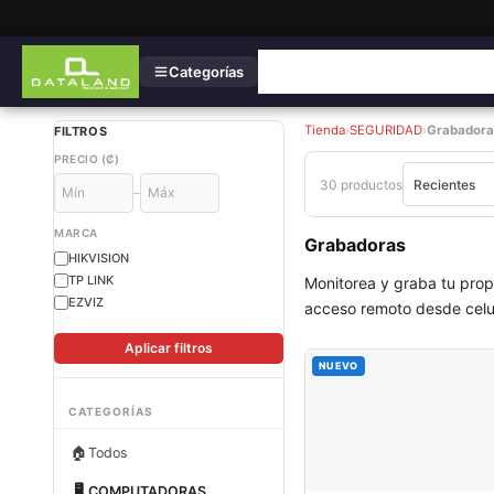
Categorías
Tienda
›
SEGURIDAD
›
Grabadora
FILTROS
PRECIO (₡)
30 productos
–
MARCA
Grabadoras
HIKVISION
TP LINK
Monitoreа y graba tu pro
EZVIZ
acceso remoto desde celul
Aplicar filtros
NUEVO
CATEGORÍAS
🏠
Todos
🖥
COMPUTADORAS