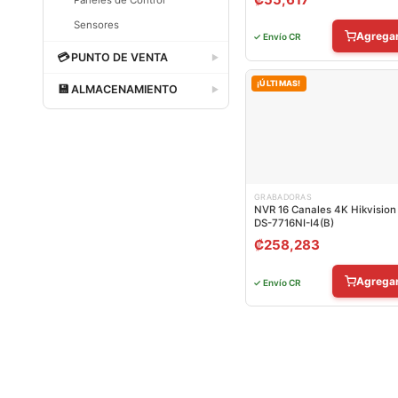
Paneles de Control
Sensores
Agrega
✓ Envío CR
Dataland
💳
PUNTO DE VENTA
▶
Dataland
¡ÚLTIMAS!
💾
ALMACENAMIENTO
▶
Dataland
GRABADORAS
NVR 16 Canales 4K Hikvision
DS-7716NI-I4(B)
₡
258,283
Agrega
✓ Envío CR