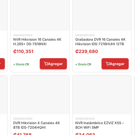
GRABADORAS
GRABADORAS
NVR Hikvision 16 Canales 4K
Grabadora DVR 16 Canales 4K
H.265+ DS-7616NXI
Hikvision IDS-7216HUHI 12TB
₡
110,351
₡
239,680
r
Agregar
Agregar
✓ Envío CR
✓ Envío CR
GRABADORAS
GRABADORAS
DVR Hikvision 4 Canales 4K
NVR Inalámbrico EZVIZ X5S –
8TB IDS-7204HQHI
8CH WiFi 5MP
₡
41,768
₡
34,063