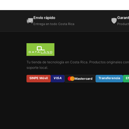
Envío rápido
Garantí
🚚
🛡️
Entrega en todo Costa Rica
Product
Tu tienda de tecnología en Costa Rica. Productos originales con
soporte local.
SINPE Móvil
VISA
Transferencia
Ef
Mastercard