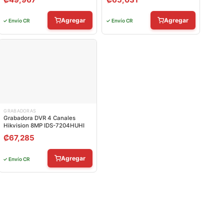
Agregar
Agregar
✓ Envío CR
✓ Envío CR
GRABADORAS
Grabadora DVR 4 Canales
Hikvision 8MP IDS-7204HUHI
₡
67,285
Agregar
✓ Envío CR