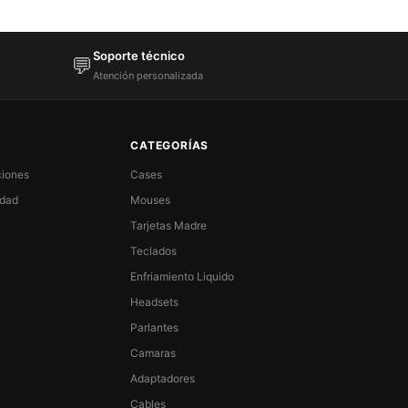
Soporte técnico
💬
Atención personalizada
CATEGORÍAS
ciones
Cases
idad
Mouses
Tarjetas Madre
Teclados
Enfriamiento Liquido
Headsets
Parlantes
Camaras
Adaptadores
Cables