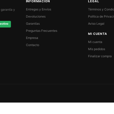
INFORMACIÓN
LEGAL
Entregas y Envíos
Términos y Condi
 garantía y
Devoluciones
Política de Privac
Garantías
Aviso Legal
ectivo
Preguntas Frecuentes
MI CUENTA
Empresa
Mi cuenta
Contacto
Mis pedidos
Finalizar compra