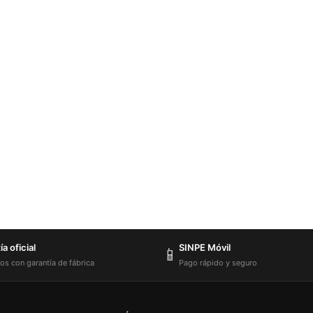
a oficial
SINPE Móvil
📱
os con garantía de fábrica
Pago rápido y seguro