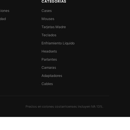
CATEGORÍAS
ciones
Cases
idad
Mouses
Tarjetas Madre
Teclados
Enfriamiento Liquido
Headsets
Parlantes
Camaras
Adaptadores
Cables
Precios en colones costarricenses incluyen IVA 13%.