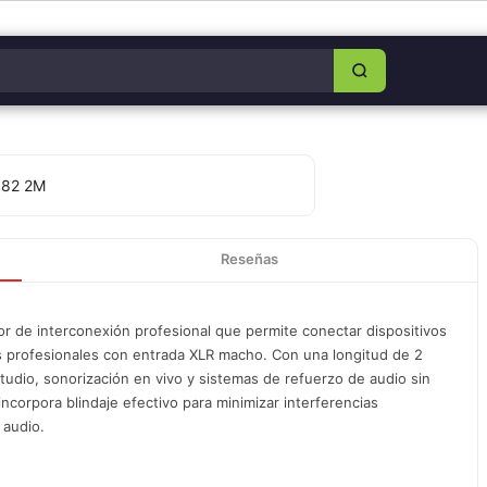
8349-0325
|
Lun–Sáb 8am–5:30pm
|
Facebook
|
WhatsApp
Reseñas
de interconexión profesional que permite conectar dispositivos
s profesionales con entrada XLR macho. Con una longitud de 2
tudio, sonorización en vivo y sistemas de refuerzo de audio sin
ncorpora blindaje efectivo para minimizar interferencias
 audio.