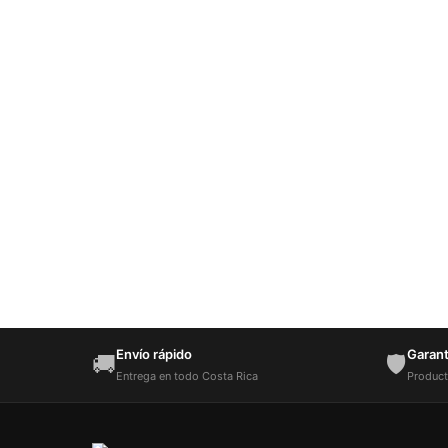
Envío rápido
Garantí
🚚
🛡️
Entrega en todo Costa Rica
Product