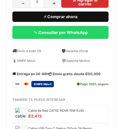
−
+
carrito
⚡ Comprar ahora
Consultar por WhatsApp
🚚
🛡️
Envío a todo CR
Garantía oficial
📱
💬
SINPE Móvil
Soporte técnico
🚚 Entrega en 24-48h
📦 Envío gratis desde ₡50,000
Pago 100% seguro
SINPE Móvil
TAMBIÉN TE PUEDE INTERESAR
Cable de Red CAT5E NOVA 15M RJ45
₡
2,472
Cable USB Tipo C Genius 150cm 3A Negro