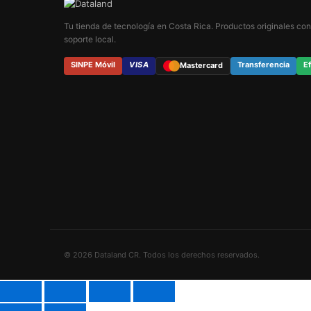
Tu tienda de tecnología en Costa Rica. Productos originales con
soporte local.
SINPE Móvil
VISA
Transferencia
Ef
Mastercard
© 2026 Dataland CR. Todos los derechos reservados.