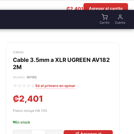
₡
2,401
Agregar al carrito
Carrito
Cuenta
Cables
Cable 3.5mm a XLR UGREEN AV182
2M
Modelo:
AV182
☆☆☆☆☆
Sé el primero en opinar
₡
2,401
Precio incluye IVA 13%
En stock
🛒 Agregar al