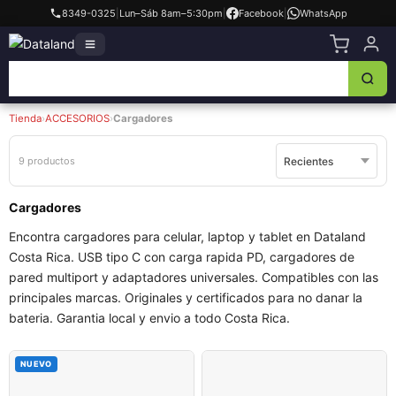
8349-0325
|
Lun–Sáb 8am–5:30pm
|
Facebook
|
WhatsApp
Tienda
›
ACCESORIOS
›
Cargadores
9 productos
Cargadores
Encontra cargadores para celular, laptop y tablet en Dataland
Costa Rica. USB tipo C con carga rapida PD, cargadores de
pared multiport y adaptadores universales. Compatibles con las
principales marcas. Originales y certificados para no danar la
bateria. Garantia local y envio a todo Costa Rica.
NUEVO