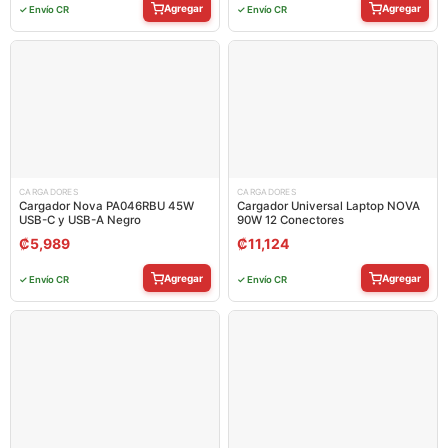
Agregar
Agregar
✓ Envío CR
✓ Envío CR
CARGADORES
CARGADORES
Cargador Nova PA046RBU 45W
Cargador Universal Laptop NOVA
USB-C y USB-A Negro
90W 12 Conectores
₡
5,989
₡
11,124
Agregar
Agregar
✓ Envío CR
✓ Envío CR