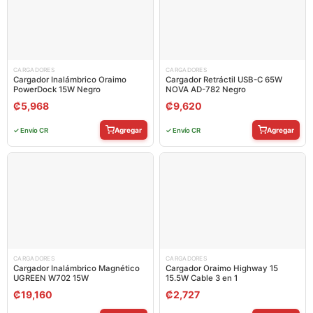
CARGADORES
CARGADORES
Cargador Inalámbrico Oraimo
Cargador Retráctil USB-C 65W
PowerDock 15W Negro
NOVA AD-782 Negro
₡
5,968
₡
9,620
Agregar
Agregar
✓ Envío CR
✓ Envío CR
CARGADORES
CARGADORES
Cargador Inalámbrico Magnético
Cargador Oraimo Highway 15
UGREEN W702 15W
15.5W Cable 3 en 1
₡
19,160
₡
2,727