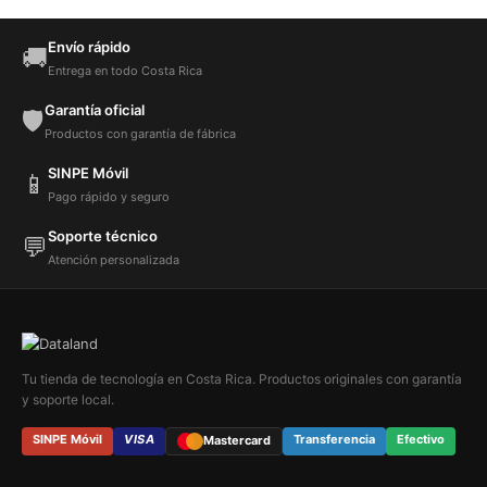
Envío rápido
🚚
Entrega en todo Costa Rica
Garantía oficial
🛡️
Productos con garantía de fábrica
SINPE Móvil
📱
Pago rápido y seguro
Soporte técnico
💬
Atención personalizada
Tu tienda de tecnología en Costa Rica. Productos originales con garantía
y soporte local.
SINPE Móvil
VISA
Transferencia
Efectivo
Mastercard