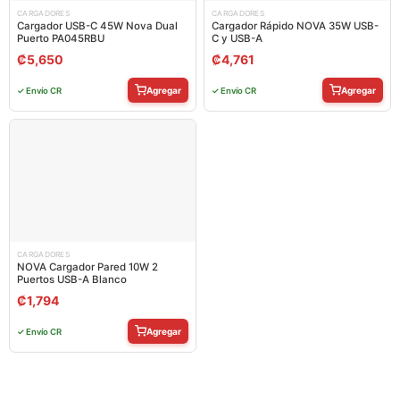
CARGADORES
CARGADORES
Cargador USB-C 45W Nova Dual
Cargador Rápido NOVA 35W USB-
Puerto PA045RBU
C y USB-A
₡
5,650
₡
4,761
Agregar
Agregar
✓ Envío CR
✓ Envío CR
CARGADORES
NOVA Cargador Pared 10W 2
Puertos USB-A Blanco
₡
1,794
Agregar
✓ Envío CR