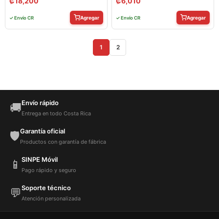
₡
18,200
₡
6,010
Agregar
Agregar
✓ Envío CR
✓ Envío CR
1
2
Envío rápido
🚚
Entrega en todo Costa Rica
Garantía oficial
🛡️
Productos con garantía de fábrica
SINPE Móvil
📱
Pago rápido y seguro
Soporte técnico
💬
Atención personalizada