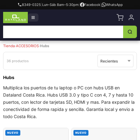
8349-0325
|
Lun–Sáb 8am–5:30pm
|
Facebook
|
WhatsApp
Tienda
›
ACCESORIOS
›
Hubs
36 productos
Hubs
Multiplica los puertos de tu laptop o PC con hubs USB en
Dataland Costa Rica. Hubs USB 3.0 y tipo C con 4, 7 y hasta 10
puertos, con lector de tarjetas SD, HDMI y mas. Para expandir la
conectividad de forma rapida y sencilla. Garantia local y envio a
todo Costa Rica.
NUEVO
NUEVO