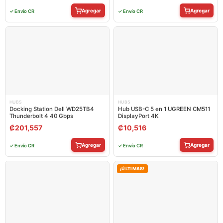
Agregar
Agregar
✓ Envío CR
✓ Envío CR
HUBS
HUBS
Docking Station Dell WD25TB4
Hub USB-C 5 en 1 UGREEN CM511
Thunderbolt 4 40 Gbps
DisplayPort 4K
₡
201,557
₡
10,516
Agregar
Agregar
✓ Envío CR
✓ Envío CR
¡ÚLTIMAS!