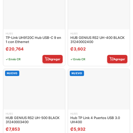
HUBS
HUBS
TP-Link UH9120C Hub USB-C 9 en
HUB GENIUS RS2 UH-400 BLACK
1 con Ethernet
31240002400
₡
20,764
₡
3,602
Agregar
Agregar
✓ Envío CR
✓ Envío CR
NUEVO
NUEVO
HUBS
HUBS
HUB GENIUS RS2 UH-500 BLACK
Hub TP Link 4 Puertos USB 3.0
31240003400
UH400
₡
7,853
₡
5,932