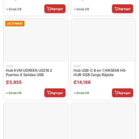
Agregar
Agregar
✓ Envío CR
✓ Envío CR
¡ÚLTIMAS!
HUBS
HUBS
Hub KVM UGREEN US216 2
Hub USB-C 8 en 1 HIKSEMI HS-
Puertos 4 Salidas USB
HUB-DS8 Carga Rápida
₡
5,855
₡
14,188
Agregar
Agregar
✓ Envío CR
✓ Envío CR