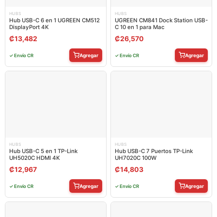
HUBS
HUBS
Hub USB-C 6 en 1 UGREEN CM512
UGREEN CM841 Dock Station USB-
DisplayPort 4K
C 10 en 1 para Mac
₡
13,482
₡
26,570
Agregar
Agregar
✓ Envío CR
✓ Envío CR
HUBS
HUBS
Hub USB-C 5 en 1 TP-Link
Hub USB-C 7 Puertos TP-Link
UH5020C HDMI 4K
UH7020C 100W
₡
12,967
₡
14,803
Agregar
Agregar
✓ Envío CR
✓ Envío CR