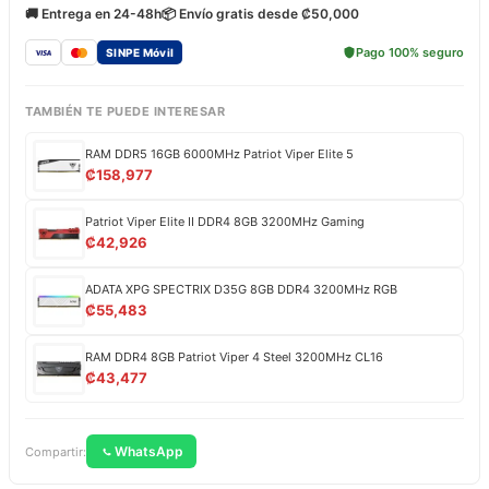
🚚 Entrega en 24-48h
📦 Envío gratis desde ₡50,000
Pago 100% seguro
SINPE Móvil
TAMBIÉN TE PUEDE INTERESAR
RAM DDR5 16GB 6000MHz Patriot Viper Elite 5
₡
158,977
Patriot Viper Elite II DDR4 8GB 3200MHz Gaming
₡
42,926
ADATA XPG SPECTRIX D35G 8GB DDR4 3200MHz RGB
₡
55,483
RAM DDR4 8GB Patriot Viper 4 Steel 3200MHz CL16
₡
43,477
WhatsApp
Compartir: