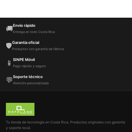
Envío rápido
🚚
Entrega en todo Costa Rica
Garantía oficial
🛡️
Productos con garantía de fábrica
SINPE Móvil
📱
Pago rápido y seguro
Soporte técnico
💬
Atención personalizada
Tu tienda de tecnología en Costa Rica. Productos originales con garantía
y soporte local.