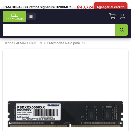
8349-0325
|
Lun–Sáb 8am–5:30pm
|
Facebook
|
WhatsApp
₡
43,724
RAM DDR4 8GB Patriot Signature 3200MHz
Agregar al carrito
Tienda
›
ALMACENAMIENTO
›
Memorias RAM para PC