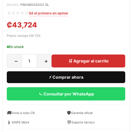
Modelo:
PSD48G32002 SL
☆☆☆☆☆
Sé el primero en opinar
₡
43,724
Precio incluye IVA 13%
En stock
−
+
🛒 Agregar al carrito
⚡ Comprar ahora
Consultar por WhatsApp
🚚
🛡️
Envío a todo CR
Garantía oficial
📱
💬
SINPE Móvil
Soporte técnico