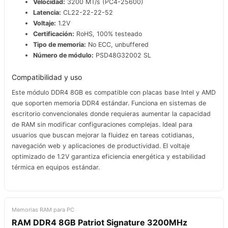
Velocidad:
3200 MT/s (PC4-25600)
Latencia:
CL22-22-22-52
Voltaje:
1.2V
Certificación:
RoHS, 100% testeado
Tipo de memoria:
No ECC, unbuffered
Número de módulo:
PSD48G32002 SL
Compatibilidad y uso
Este módulo DDR4 8GB es compatible con placas base Intel y AMD
que soporten memoria DDR4 estándar. Funciona en sistemas de
escritorio convencionales donde requieras aumentar la capacidad
de RAM sin modificar configuraciones complejas. Ideal para
usuarios que buscan mejorar la fluidez en tareas cotidianas,
navegación web y aplicaciones de productividad. El voltaje
optimizado de 1.2V garantiza eficiencia energética y estabilidad
térmica en equipos estándar.
Memorias RAM para PC
RAM DDR4 8GB Patriot Signature 3200MHz