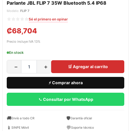
Parlante JBL FLIP 7 35W Bluetooth 5.4 IP68
Modelo:
FLIP 7
☆☆☆☆☆
Sé el primero en opinar
₡
68,704
Precio incluye IVA 13%
En stock
−
+
🛒 Agregar al carrito
⚡ Comprar ahora
Consultar por WhatsApp
🚚
🛡️
Envío a todo CR
Garantía oficial
📱
💬
SINPE Móvil
Soporte técnico