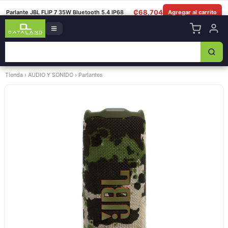
8349-0325
|
Lun–Sáb 8am–5:30pm
|
Facebook
|
WhatsApp
₡
68,704
Parlante JBL FLIP 7 35W Bluetooth 5.4 IP68
Agregar al carrito
Tienda
›
AUDIO Y SONIDO
›
Parlantes