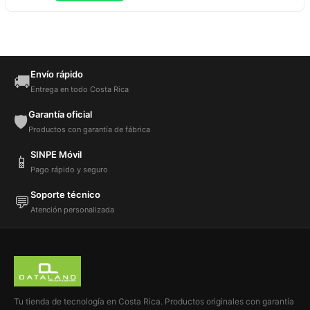
Envío rápido
🚚
Entrega en todo Costa Rica
Garantía oficial
🛡️
Productos con garantía de fábrica
SINPE Móvil
📱
Pago rápido y seguro
Soporte técnico
💬
Atención personalizada
Tu tienda de tecnología en Costa Rica. Productos originales con garantía