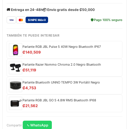
🚚 Entrega en 24-48h
📦 Envío gratis desde ₡50,000
Pago 100% seguro
SINPE Móvil
TAMBIÉN TE PUEDE INTERESAR
Parlante RGB JBL Pulse 5 40W Negro Bluetooth IP67
₡
140,509
Parlante Razer Nommo Chroma 2.0 Negro Bluetooth
₡
51,119
Parlante Bluetooth UNNO TEMPO 3W Portátil Negro
₡
4,753
Parlante RGB JBL GO 5 4.8W RMS Bluetooth IP68
₡
21,562
WhatsApp
Compartir: