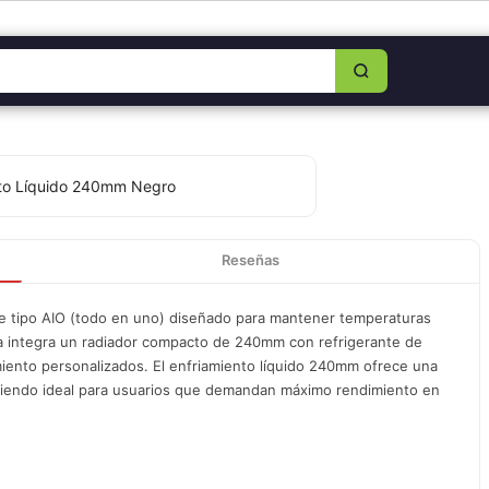
8349-0325
|
Lun–Sáb 8am–5:30pm
|
Facebook
|
WhatsApp
Reseñas
 tipo AIO (todo en uno) diseñado para mantener temperaturas
a integra un radiador compacto de 240mm con refrigerante de
amiento personalizados. El enfriamiento líquido 240mm ofrece una
 siendo ideal para usuarios que demandan máximo rendimiento en