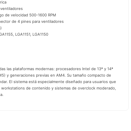
rica
ventiladores
go de velocidad 500-1600 RPM
ctor de 4 pines para ventiladores
)
GA1155, LGA1151, LGA1150
s las plataformas modernas: procesadores Intel de 13ª y 14ª
M5) y generaciones previas en AM4. Su tamaño compacto de
ndar. El sistema está especialmente diseñado para usuarios que
, workstations de contenido y sistemas de overclock moderado,
a.