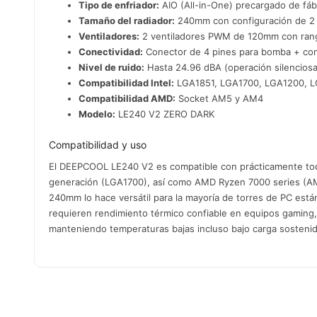
Tipo de enfriador:
AIO (All-in-One) precargado de fáb
Tamaño del radiador:
240mm con configuración de 2 
Ventiladores:
2 ventiladores PWM de 120mm con ran
Conectividad:
Conector de 4 pines para bomba + cone
Nivel de ruido:
Hasta 24.96 dBA (operación silenciosa
Compatibilidad Intel:
LGA1851, LGA1700, LGA1200, L
Compatibilidad AMD:
Socket AM5 y AM4
Modelo:
LE240 V2 ZERO DARK
Compatibilidad y uso
El DEEPCOOL LE240 V2 es compatible con prácticamente toda
generación (LGA1700), así como AMD Ryzen 7000 series (A
240mm lo hace versátil para la mayoría de torres de PC está
requieren rendimiento térmico confiable en equipos gaming
manteniendo temperaturas bajas incluso bajo carga sostenid