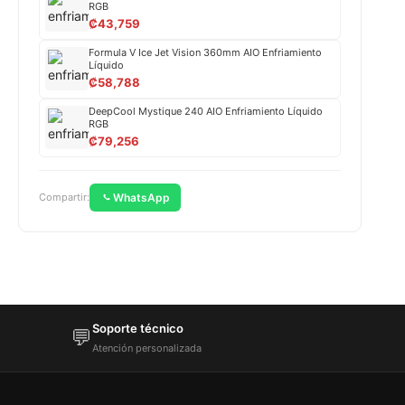
RGB
₡
43,759
Formula V Ice Jet Vision 360mm AIO Enfriamiento
Líquido
₡
58,788
DeepCool Mystique 240 AIO Enfriamiento Líquido
RGB
₡
79,256
WhatsApp
Compartir:
Soporte técnico
💬
Atención personalizada