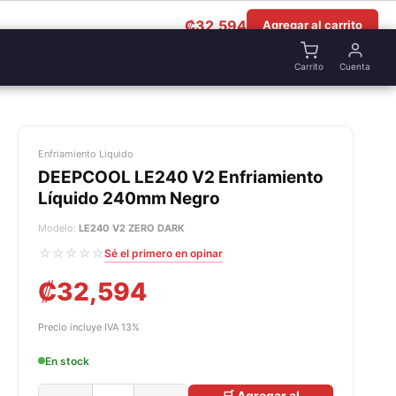
₡
32,594
Agregar al carrito
Carrito
Cuenta
Enfriamiento Liquido
DEEPCOOL LE240 V2 Enfriamiento
Líquido 240mm Negro
Modelo:
LE240 V2 ZERO DARK
☆☆☆☆☆
Sé el primero en opinar
₡
32,594
Precio incluye IVA 13%
En stock
🛒 Agregar al