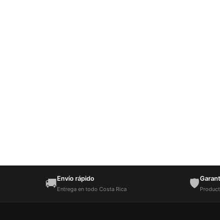
Envío rápido
Garantí
🚚
🛡️
Entrega en todo Costa Rica
Product