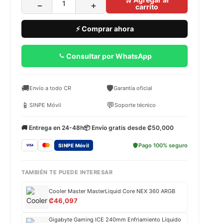
−
+
carrito
⚡ Comprar ahora
Consultar por WhatsApp
🚚
🛡️
Envío a todo CR
Garantía oficial
📱
💬
SINPE Móvil
Soporte técnico
🚚 Entrega en 24-48h
📦 Envío gratis desde ₡50,000
Pago 100% seguro
SINPE Móvil
TAMBIÉN TE PUEDE INTERESAR
Cooler Master MasterLiquid Core NEX 360 ARGB
₡
46,097
Gigabyte Gaming ICE 240mm Enfriamiento Líquido