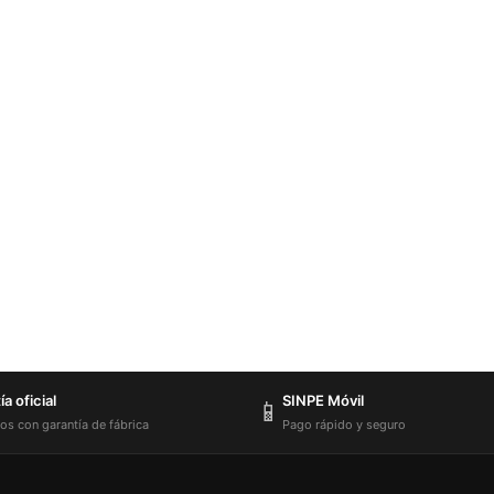
a oficial
SINPE Móvil
📱
os con garantía de fábrica
Pago rápido y seguro