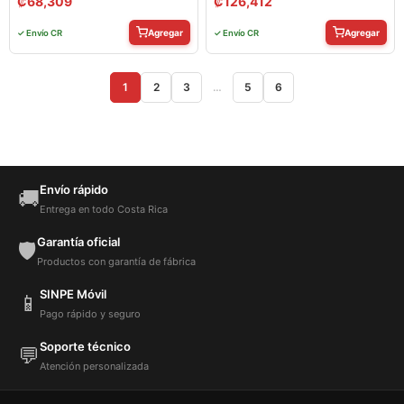
₡
68,309
₡
126,412
Agregar
Agregar
✓ Envío CR
✓ Envío CR
1
2
3
…
5
6
Envío rápido
🚚
Entrega en todo Costa Rica
Garantía oficial
🛡️
Productos con garantía de fábrica
SINPE Móvil
📱
Pago rápido y seguro
Soporte técnico
💬
Atención personalizada