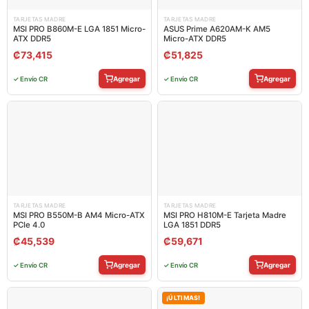
TARJETAS MADRE
TARJETAS MADRE
MSI PRO B860M-E LGA 1851 Micro-
ASUS Prime A620AM-K AM5
ATX DDR5
Micro-ATX DDR5
₡
73,415
₡
51,825
Agregar
Agregar
✓ Envío CR
✓ Envío CR
TARJETAS MADRE
TARJETAS MADRE
MSI PRO B550M-B AM4 Micro-ATX
MSI PRO H810M-E Tarjeta Madre
PCIe 4.0
LGA 1851 DDR5
₡
45,539
₡
59,671
Agregar
Agregar
✓ Envío CR
✓ Envío CR
¡ÚLTIMAS!