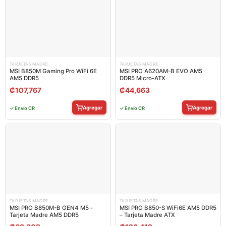
TARJETAS MADRE
TARJETAS MADRE
MSI B850M Gaming Pro WiFi 6E
MSI PRO A620AM-B EVO AM5
AM5 DDR5
DDR5 Micro-ATX
₡
107,767
₡
44,663
Agregar
Agregar
✓ Envío CR
✓ Envío CR
TARJETAS MADRE
TARJETAS MADRE
MSI PRO B850M-B GEN4 M5 –
MSI PRO B850-S WiFi6E AM5 DDR5
Tarjeta Madre AM5 DDR5
– Tarjeta Madre ATX