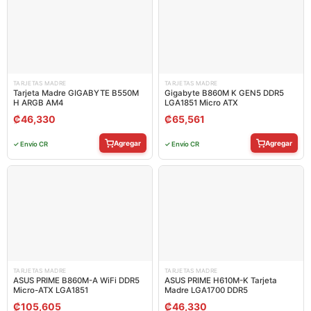
TARJETAS MADRE
TARJETAS MADRE
Tarjeta Madre GIGABYTE B550M
Gigabyte B860M K GEN5 DDR5
H ARGB AM4
LGA1851 Micro ATX
₡
46,330
₡
65,561
Agregar
Agregar
✓ Envío CR
✓ Envío CR
TARJETAS MADRE
TARJETAS MADRE
ASUS PRIME B860M-A WiFi DDR5
ASUS PRIME H610M-K Tarjeta
Micro-ATX LGA1851
Madre LGA1700 DDR5
₡
105,605
₡
46,330