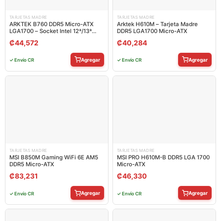
TARJETAS MADRE
TARJETAS MADRE
ARKTEK B760 DDR5 Micro-ATX
Arktek H610M – Tarjeta Madre
LGA1700 – Socket Intel 12ª/13ª
DDR5 LGA1700 Micro-ATX
Gen
₡
44,572
₡
40,284
Agregar
Agregar
✓ Envío CR
✓ Envío CR
TARJETAS MADRE
TARJETAS MADRE
MSI B850M Gaming WiFi 6E AM5
MSI PRO H610M-B DDR5 LGA 1700
DDR5 Micro-ATX
Micro-ATX
₡
83,231
₡
46,330
Agregar
Agregar
✓ Envío CR
✓ Envío CR