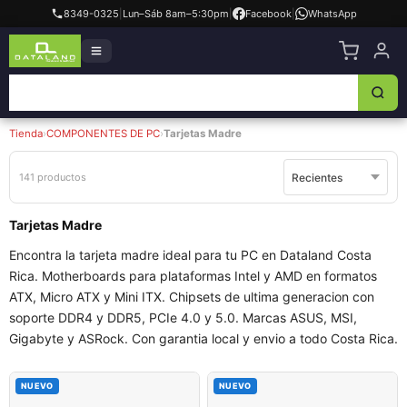
8349-0325
|
Lun–Sáb 8am–5:30pm
|
Facebook
|
WhatsApp
Tienda
›
COMPONENTES DE PC
›
Tarjetas Madre
141 productos
Tarjetas Madre
Encontra la tarjeta madre ideal para tu PC en Dataland Costa
Rica. Motherboards para plataformas Intel y AMD en formatos
ATX, Micro ATX y Mini ITX. Chipsets de ultima generacion con
soporte DDR4 y DDR5, PCIe 4.0 y 5.0. Marcas ASUS, MSI,
Gigabyte y ASRock. Con garantia local y envio a todo Costa Rica.
NUEVO
NUEVO