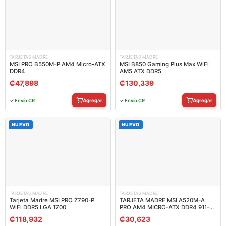
TARJETAS MADRE
TARJETAS MADRE
MSI PRO B550M-P AM4 Micro-ATX
MSI B850 Gaming Plus Max WiFi
DDR4
AM5 ATX DDR5
₡
47,898
₡
130,339
Agregar
Agregar
✓ Envío CR
✓ Envío CR
NUEVO
NUEVO
TARJETAS MADRE
TARJETAS MADRE
Tarjeta Madre MSI PRO Z790-P
TARJETA MADRE MSI A520M-A
WiFi DDR5 LGA 1700
PRO AM4 MICRO-ATX DDR4 911-
7C96-034
₡
118,932
₡
30,623