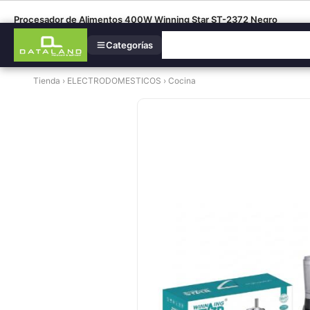
Procesador de Alimentos 400W Winning Star ST-2372 Negro
Categorías
Tienda
›
ELECTRODOMESTICOS
›
Cocina