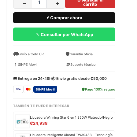
−
+
carrito
⚡ Comprar ahora
Consultar por WhatsApp
🚚
🛡️
Envío a todo CR
Garantía oficial
📱
💬
SINPE Móvil
Soporte técnico
🚚 Entrega en 24-48h
📦 Envío gratis desde ₡50,000
Pago 100% seguro
SINPE Móvil
TAMBIÉN TE PUEDE INTERESAR
Licuadora Winning Star 6 en 1 350W Plateado/Negro
₡
24,938
Licuadora Inteligente Xiaomi TW39483 - Tecnología