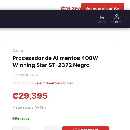
₡
29,395
Agregar al carrito
Carrito
Cuenta
Cocina
Procesador de Alimentos 400W
Winning Star ST-2372 Negro
Modelo:
ST-2372
☆☆☆☆☆
Sé el primero en opinar
₡
29,395
Precio incluye IVA 13%
En stock
🛒 Agregar al