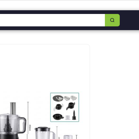
8349-0325
|
Lun–Sáb 8am–5:30pm
|
Facebook
|
WhatsApp