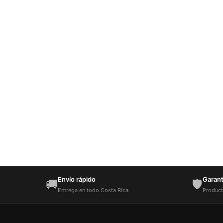
Envío rápido
Garantí
🚚
🛡️
Entrega en todo Costa Rica
Product