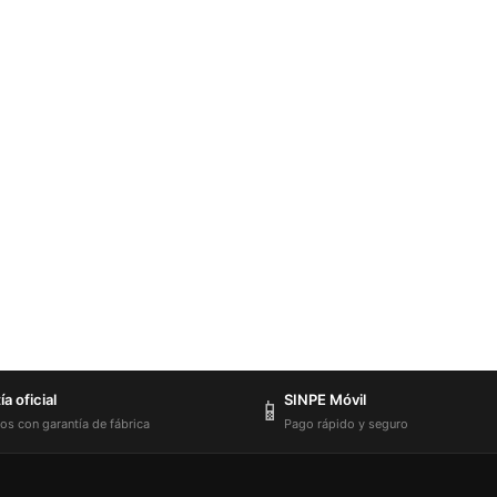
a oficial
SINPE Móvil
📱
os con garantía de fábrica
Pago rápido y seguro