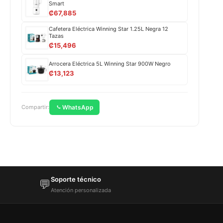
Smart
₡
67,885
Cafetera Eléctrica Winning Star 1.25L Negra 12
Tazas
₡
15,496
Arrocera Eléctrica 5L Winning Star 900W Negro
₡
13,123
WhatsApp
Compartir:
Soporte técnico
💬
Atención personalizada