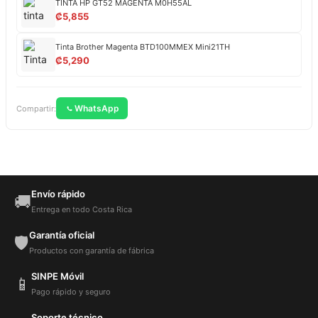
TINTA HP GT52 MAGENTA M0H55AL
₡
5,855
Tinta Brother Magenta BTD100MMEX Mini21TH
₡
5,290
WhatsApp
Compartir:
Envío rápido
🚚
Entrega en todo Costa Rica
Garantía oficial
🛡️
Productos con garantía de fábrica
SINPE Móvil
📱
Pago rápido y seguro
Soporte técnico