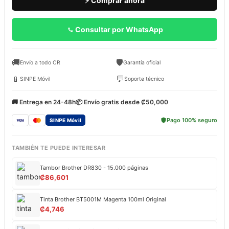
⚡ Comprar ahora
Consultar por WhatsApp
🚚
🛡️
Envío a todo CR
Garantía oficial
📱
💬
SINPE Móvil
Soporte técnico
🚚 Entrega en 24-48h
📦 Envío gratis desde ₡50,000
Pago 100% seguro
SINPE Móvil
TAMBIÉN TE PUEDE INTERESAR
Tambor Brother DR830 - 15.000 páginas
₡
86,601
Tinta Brother BT5001M Magenta 100ml Original
₡
4,746