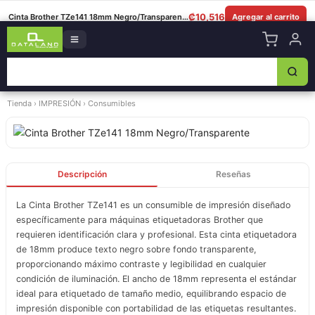
8349-0325
|
Lun–Sáb 8am–5:30pm
|
Facebook
|
WhatsApp
₡
10,516
Cinta Brother TZe141 18mm Negro/Transparente
Agregar al carrito
Tienda
›
IMPRESIÓN
›
Consumibles
Descripción
Reseñas
La Cinta Brother TZe141 es un consumible de impresión diseñado
específicamente para máquinas etiquetadoras Brother que
requieren identificación clara y profesional. Esta cinta etiquetadora
de 18mm produce texto negro sobre fondo transparente,
proporcionando máximo contraste y legibilidad en cualquier
condición de iluminación. El ancho de 18mm representa el estándar
ideal para etiquetado de tamaño medio, equilibrando espacio de
impresión disponible con portabilidad de las etiquetas resultantes.