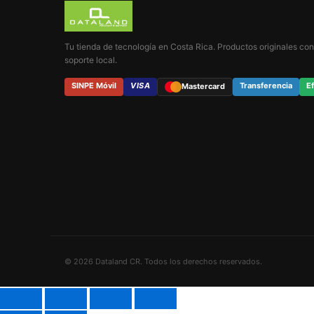
Tu tienda de tecnología en Costa Rica. Productos originales con
soporte local.
SINPE Móvil
VISA
Transferencia
Ef
Mastercard
© 2026 Dataland CR. Todos los derechos reservados.