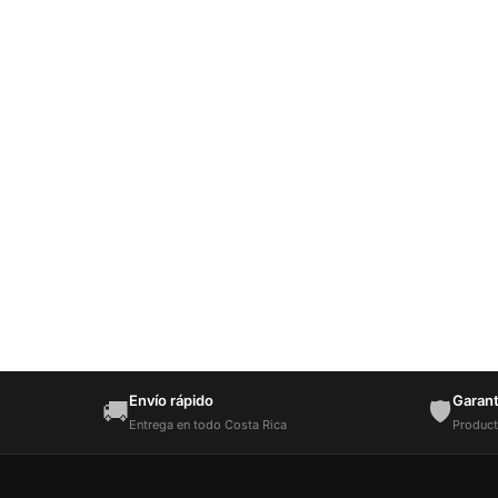
Envío rápido
Garantí
🚚
🛡️
Entrega en todo Costa Rica
Product