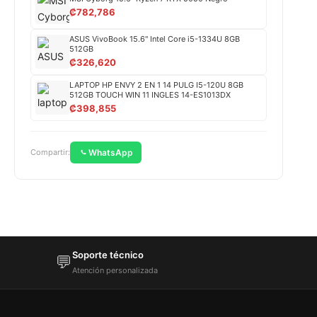
₡
782,786
ASUS VivoBook 15.6" Intel Core i5-1334U 8GB
512GB
₡
326,620
LAPTOP HP ENVY 2 EN 1 14 PULG I5-120U 8GB
512GB TOUCH WIN 11 INGLES 14-ES1013DX
₡
398,855
WhatsApp
Compartir:
Soporte técnico
💬
Atención personalizada