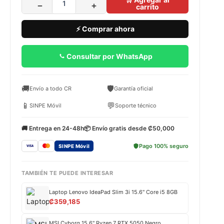
−
+
carrito
⚡ Comprar ahora
Consultar por WhatsApp
🚚
🛡️
Envío a todo CR
Garantía oficial
📱
💬
SINPE Móvil
Soporte técnico
🚚 Entrega en 24-48h
📦 Envío gratis desde ₡50,000
Pago 100% seguro
SINPE Móvil
TAMBIÉN TE PUEDE INTERESAR
Laptop Lenovo IdeaPad Slim 3i 15.6" Core i5 8GB
₡
359,185
MSI Cyborg 15.6" Ryzen 7 RTX 5050 Negro