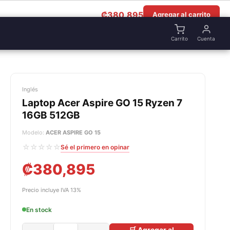
₡
380,895
Agregar al carrito
Carrito
Cuenta
Inglés
Laptop Acer Aspire GO 15 Ryzen 7
16GB 512GB
Modelo:
ACER ASPIRE GO 15
☆☆☆☆☆
Sé el primero en opinar
₡
380,895
Precio incluye IVA 13%
En stock
🛒 Agregar al