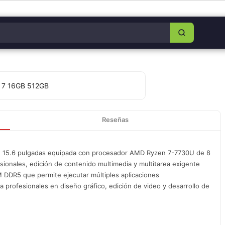
8349-0325
|
Lun–Sáb 8am–5:30pm
|
Facebook
|
WhatsApp
Reseñas
de 15.6 pulgadas equipada con procesador AMD Ryzen 7-7730U de 8
esionales, edición de contenido multimedia y multitarea exigente
DDR5 que permite ejecutar múltiples aplicaciones
a profesionales en diseño gráfico, edición de video y desarrollo de