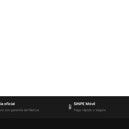
a oficial
SINPE Móvil
📱
os con garantía de fábrica
Pago rápido y seguro