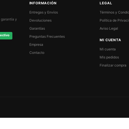
INFORMACIÓN
LEGAL
Entregas y Envíos
Términos y Condi
 garantía y
Devoluciones
Política de Privac
Garantías
Aviso Legal
ectivo
Preguntas Frecuentes
MI CUENTA
Empresa
Mi cuenta
Contacto
Mis pedidos
Finalizar compra