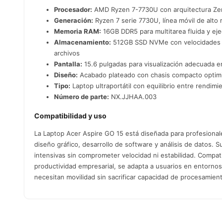
Procesador:
AMD Ryzen 7-7730U con arquitectura Zen 3
Generación:
Ryzen 7 serie 7730U, línea móvil de alto 
Memoria RAM:
16GB DDR5 para multitarea fluida y ej
Almacenamiento:
512GB SSD NVMe con velocidades de
archivos
Pantalla:
15.6 pulgadas para visualización adecuada en
Diseño:
Acabado plateado con chasis compacto optimiz
Tipo:
Laptop ultraportátil con equilibrio entre rendimi
Número de parte:
NX.JJHAA.003
Compatibilidad y uso
La Laptop Acer Aspire GO 15 está diseñada para profesional
diseño gráfico, desarrollo de software y análisis de datos. 
intensivas sin comprometer velocidad ni estabilidad. Comp
productividad empresarial, se adapta a usuarios en entornos
necesitan movilidad sin sacrificar capacidad de procesamien