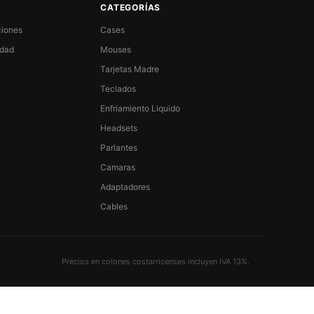
CATEGORÍAS
ciones
Cases
idad
Mouses
Tarjetas Madre
Teclados
Enfriamiento Liquido
Headsets
Parlantes
Camaras
Adaptadores
Cables
Precios en colones costarricenses incluyen IVA 13%.