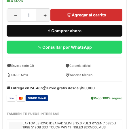
En stock
−
+
🛒 Agregar al carrito
⚡ Comprar ahora
Consultar por WhatsApp
🚚
🛡️
Envío a todo CR
Garantía oficial
📱
💬
SINPE Móvil
Soporte técnico
🚚 Entrega en 24-48h
📦 Envío gratis desde ₡50,000
Pago 100% seguro
SINPE Móvil
TAMBIÉN TE PUEDE INTERESAR
LAPTOP LENOVO IDEA PAD SLIM 3 15.6 PULG RYZEN 7 5825U
16GB 512GB SSD TOUCH WIN 11 INGLES 82XM00LMUS