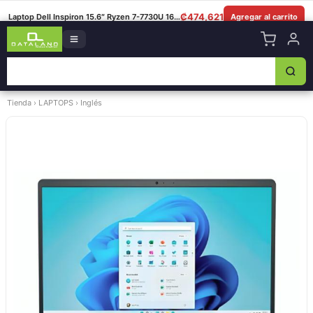
8349-0325
|
Lun–Sáb 8am–5:30pm
|
Facebook
|
WhatsApp
₡
474,621
Laptop Dell Inspiron 15.6″ Ryzen 7-7730U 16GB 512GB
Agregar al carrito
Tienda
›
LAPTOPS
›
Inglés