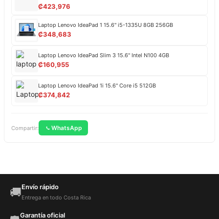
₡
423,976
Laptop Lenovo IdeaPad 1 15.6" i5-1335U 8GB 256GB
₡
348,683
Laptop Lenovo IdeaPad Slim 3 15.6" Intel N100 4GB
₡
160,955
Laptop Lenovo IdeaPad 1i 15.6" Core i5 512GB
₡
374,842
WhatsApp
Compartir:
Envío rápido
🚚
Entrega en todo Costa Rica
Garantía oficial