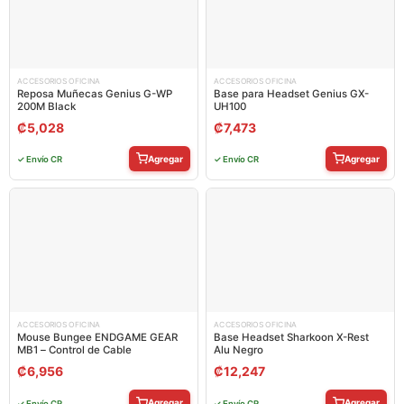
ACCESORIOS OFICINA
ACCESORIOS OFICINA
Reposa Muñecas Genius G-WP
Base para Headset Genius GX-
200M Black
UH100
₡
5,028
₡
7,473
Agregar
Agregar
✓ Envío CR
✓ Envío CR
ACCESORIOS OFICINA
ACCESORIOS OFICINA
Mouse Bungee ENDGAME GEAR
Base Headset Sharkoon X-Rest
MB1 – Control de Cable
Alu Negro
₡
6,956
₡
12,247
Agregar
Agregar
✓ Envío CR
✓ Envío CR