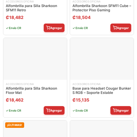
ACCESORIOS OFICINA
ACCESORIOS OFICINA
Alfombrilla para Silla Sharkoon
Alfombrilla Sharkoon SFM11 Cube –
SFM11 Retro
Protector Piso Gaming
₡
18,482
₡
18,504
Agregar
Agregar
✓ Envío CR
✓ Envío CR
ACCESORIOS OFICINA
ACCESORIOS OFICINA
Alfombrilla para Silla Sharkoon
Base para Headset Cougar Bunker
Floor Mat
S RGB – Soporte Estable
₡
18,462
₡
15,135
Agregar
Agregar
✓ Envío CR
✓ Envío CR
¡ÚLTIMAS!