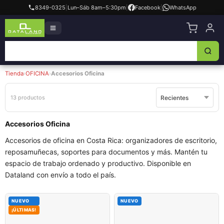
8349-0325
|
Lun–Sáb 8am–5:30pm
|
Facebook
|
WhatsApp
Tienda
›
OFICINA
›
Accesorios Oficina
13 productos
Accesorios Oficina
Accesorios de oficina en Costa Rica: organizadores de escritorio,
reposamuñecas, soportes para documentos y más. Mantén tu
espacio de trabajo ordenado y productivo. Disponible en
Dataland con envío a todo el país.
NUEVO
NUEVO
¡ÚLTIMAS!