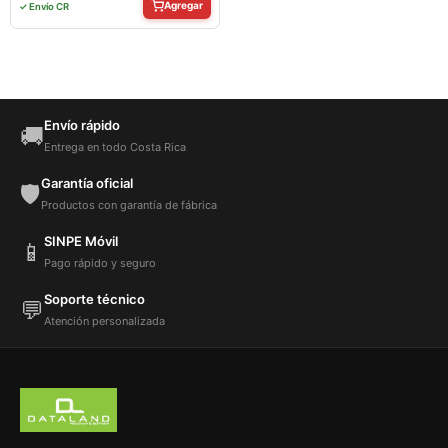
Agregar
✓ Envío CR
Envío rápido
🚚
Entrega en todo Costa Rica
Garantía oficial
🛡️
Productos con garantía de fábrica
SINPE Móvil
📱
Pago rápido y seguro
Soporte técnico
💬
Atención personalizada