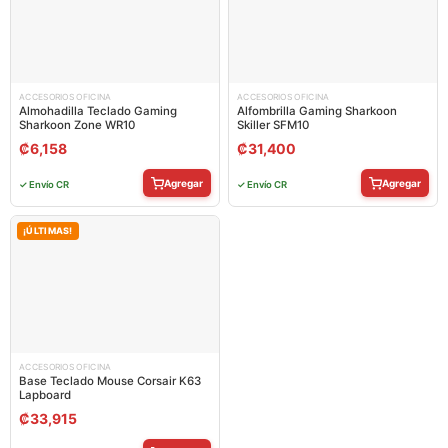
ACCESORIOS OFICINA
ACCESORIOS OFICINA
Almohadilla Teclado Gaming
Alfombrilla Gaming Sharkoon
Sharkoon Zone WR10
Skiller SFM10
₡
6,158
₡
31,400
Agregar
Agregar
✓ Envío CR
✓ Envío CR
¡ÚLTIMAS!
ACCESORIOS OFICINA
Base Teclado Mouse Corsair K63
Lapboard
₡
33,915