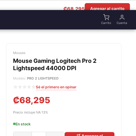
₡
68,295
Agregar al carrito
Carrito
Cuenta
Mouses
Mouse Gaming Logitech Pro 2
Lightspeed 44000 DPI
Modelo:
PRO 2 LIGHTSPEED
☆☆☆☆☆
Sé el primero en opinar
₡
68,295
Precio incluye IVA 13%
En stock
🛒 Agregar al