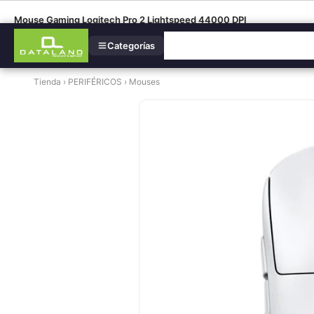
Mouse Gaming Logitech Pro 2 Lightspeed 44000 DPI
Categorías
Tienda
›
PERIFÉRICOS
›
Mouses