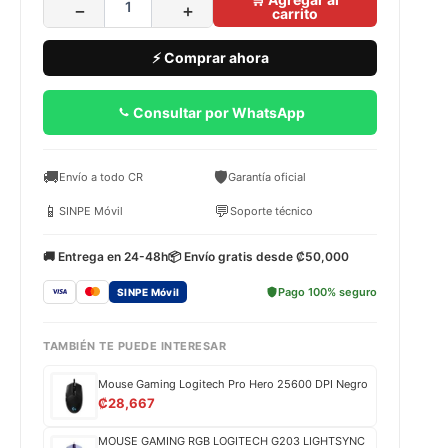
−
+
carrito
⚡ Comprar ahora
Consultar por WhatsApp
🚚
🛡️
Envío a todo CR
Garantía oficial
📱
💬
SINPE Móvil
Soporte técnico
🚚 Entrega en 24-48h
📦 Envío gratis desde ₡50,000
Pago 100% seguro
SINPE Móvil
TAMBIÉN TE PUEDE INTERESAR
Mouse Gaming Logitech Pro Hero 25600 DPI Negro
₡
28,667
MOUSE GAMING RGB LOGITECH G203 LIGHTSYNC