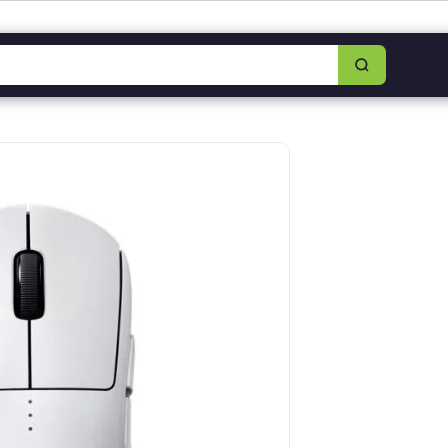
8349-0325
|
Lun–Sáb 8am–5:30pm
|
Facebook
|
WhatsApp