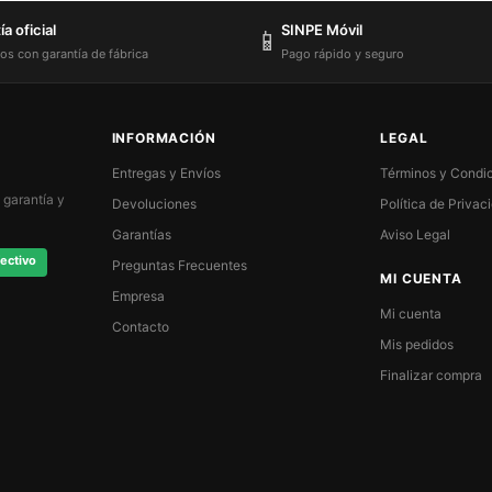
a oficial
SINPE Móvil
📱
os con garantía de fábrica
Pago rápido y seguro
INFORMACIÓN
LEGAL
Entregas y Envíos
Términos y Condi
 garantía y
Devoluciones
Política de Privac
Garantías
Aviso Legal
ectivo
Preguntas Frecuentes
MI CUENTA
Empresa
Mi cuenta
Contacto
Mis pedidos
Finalizar compra