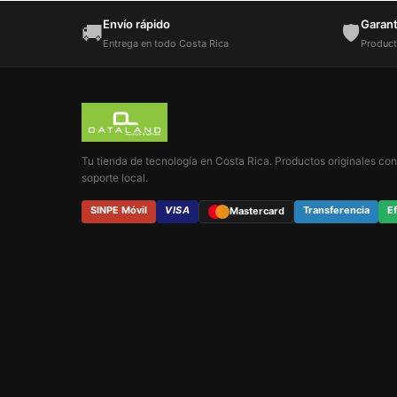
Envío rápido
Garantí
🚚
🛡️
Entrega en todo Costa Rica
Product
Tu tienda de tecnología en Costa Rica. Productos originales con
soporte local.
SINPE Móvil
VISA
Transferencia
Ef
Mastercard