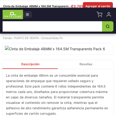
8349-0325
|
Lun–Sáb 8am–5:30pm
|
Facebook
|
WhatsApp
₡
3,701
Cinta de Embalaje 48MM x 164.5M Transparente Pack 6
Agregar al carrito
Tienda
›
PUNTO DE VENTA
›
Consumibles Pv
Descripción
Reseñas
La cinta de embalaje 48mm es un consumible esencial para
operaciones de empaque que requieren sellado seguro y
profesional. Este pack contiene 6 rollos independientes de 164.5
metros cada uno, diseñados para proporcionar cobertura máxima
en cajas de diversos tamaños. El material transparente permite
visualizar el contenido sin remover la cinta, mientras que el
adhesivo de alto rendimiento garantiza adherencia permanente en
superficies de cartón corrugado.