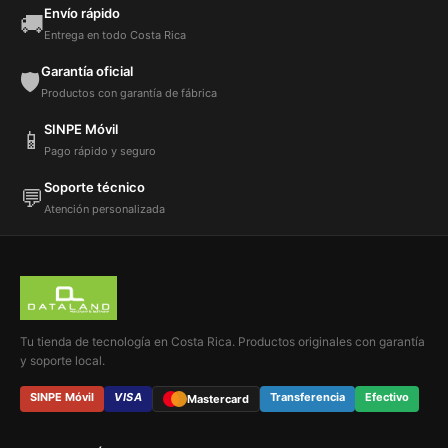
Envío rápido
🚚
Entrega en todo Costa Rica
Garantía oficial
🛡️
Productos con garantía de fábrica
SINPE Móvil
📱
Pago rápido y seguro
Soporte técnico
💬
Atención personalizada
Tu tienda de tecnología en Costa Rica. Productos originales con garantía
y soporte local.
SINPE Móvil
VISA
Transferencia
Efectivo
Mastercard