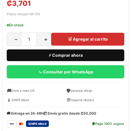
₡
3,701
Precio incluye IVA 13%
En stock
−
+
🛒 Agregar al carrito
⚡ Comprar ahora
Consultar por WhatsApp
🚚
🛡️
Envío a todo CR
Garantía oficial
📱
💬
SINPE Móvil
Soporte técnico
🚚 Entrega en 24-48h
📦 Envío gratis desde ₡50,000
Pago 100% seguro
SINPE Móvil