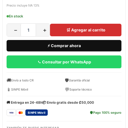
Precio incluye IVA 13%
En stock
−
+
🛒 Agregar al carrito
⚡ Comprar ahora
Consultar por WhatsApp
🚚
🛡️
Envío a todo CR
Garantía oficial
📱
💬
SINPE Móvil
Soporte técnico
🚚 Entrega en 24-48h
📦 Envío gratis desde ₡50,000
Pago 100% seguro
SINPE Móvil