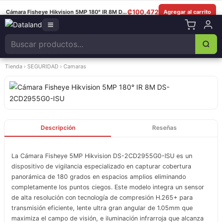
8349-0325
|
Lun–Sáb 8am–5:30pm
|
Facebook
|
WhatsApp
₡
100,472
Cámara Fisheye Hikvision 5MP 180° IR 8M DS-2CD2955G0-ISU
Agregar al carrito
Tienda
›
SEGURIDAD
›
Camaras
Descripción
Reseñas
La Cámara Fisheye 5MP Hikvision DS-2CD2955G0-ISU es un
dispositivo de vigilancia especializado en capturar cobertura
panorámica de 180 grados en espacios amplios eliminando
completamente los puntos ciegos. Este modelo integra un sensor
de alta resolución con tecnología de compresión H.265+ para
transmisión eficiente, lente ultra gran angular de 1.05mm que
maximiza el campo de visión, e iluminación infrarroja que alcanza