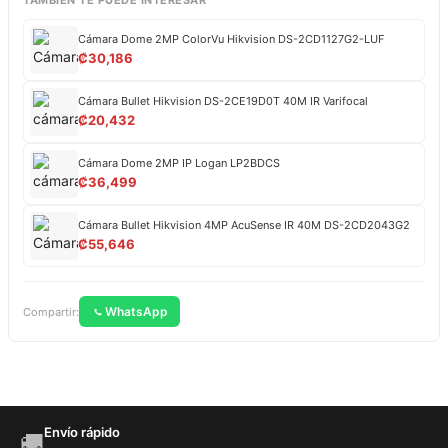
TAMBIÉN TE PUEDE INTERESAR
Cámara Dome 2MP ColorVu Hikvision DS-2CD1127G2-LUF
₡
30,186
Cámara Bullet Hikvision DS-2CE19D0T 40M IR Varifocal
₡
20,432
Cámara Dome 2MP IP Logan LP2BDCS
₡
36,499
Cámara Bullet Hikvision 4MP AcuSense IR 40M DS-2CD2043G2
₡
55,646
WhatsApp
Compartir:
Envío rápido
🚚