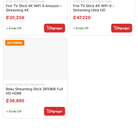
DISPOSITIVOS DE STREAMING
DISPOSITIVOS DE STREAMING
Fire TV Stick 4K WiFi 6 Amazon –
Fire TV Stick 4K WiFi 6 –
Streaming 4K
Streaming Ultra HD
₡
35,256
₡
47,220
Agregar
Agregar
✓ Envío CR
✓ Envío CR
¡ÚLTIMAS!
DISPOSITIVOS DE STREAMING
Roku Streaming Stick 3810MX Full
HD HDMI
₡
36,895
Agregar
✓ Envío CR