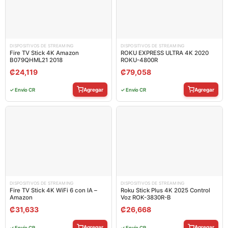
DISPOSITIVOS DE STREAMING
DISPOSITIVOS DE STREAMING
Fire TV Stick 4K Amazon
ROKU EXPRESS ULTRA 4K 2020
B079QHML21 2018
ROKU-4800R
₡
24,119
₡
79,058
Agregar
Agregar
✓ Envío CR
✓ Envío CR
DISPOSITIVOS DE STREAMING
DISPOSITIVOS DE STREAMING
Fire TV Stick 4K WiFi 6 con IA –
Roku Stick Plus 4K 2025 Control
Amazon
Voz ROK-3830R-B
₡
31,633
₡
26,668
Agregar
Agregar
✓ Envío CR
✓ Envío CR