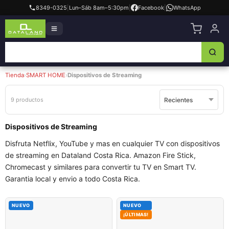
8349-0325
|
Lun–Sáb 8am–5:30pm
|
Facebook
|
WhatsApp
Tienda
›
SMART HOME
›
Dispositivos de Streaming
9 productos
Dispositivos de Streaming
Disfruta Netflix, YouTube y mas en cualquier TV con dispositivos
de streaming en Dataland Costa Rica. Amazon Fire Stick,
Chromecast y similares para convertir tu TV en Smart TV.
Garantia local y envio a todo Costa Rica.
NUEVO
NUEVO
¡ÚLTIMAS!