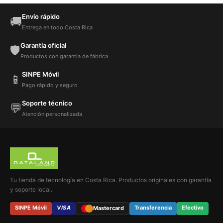
Envío rápido
🚚
Entrega en todo Costa Rica
Garantía oficial
🛡️
Productos con garantía de fábrica
SINPE Móvil
📱
Pago rápido y seguro
Soporte técnico
💬
Atención personalizada
Tu tienda de tecnología en Costa Rica. Productos originales con garantía
y soporte local.
SINPE Móvil
VISA
Transferencia
Efectivo
Mastercard