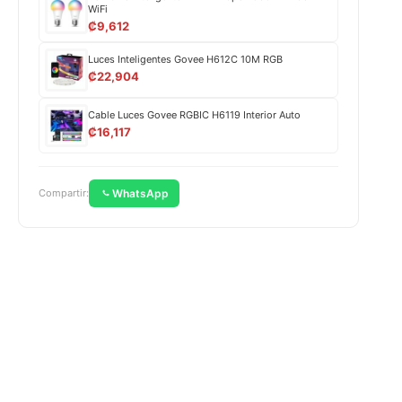
WiFi
₡
9,612
Luces Inteligentes Govee H612C 10M RGB
₡
22,904
Cable Luces Govee RGBIC H6119 Interior Auto
₡
16,117
WhatsApp
Compartir: