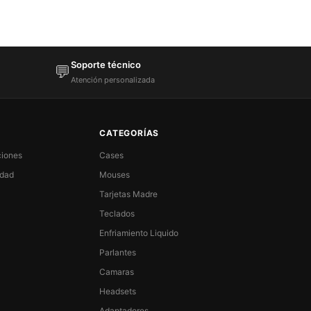
Soporte técnico
💬
Atención personalizada
CATEGORÍAS
ciones
Cases
idad
Mouses
Tarjetas Madre
Teclados
Enfriamiento Liquido
Parlantes
Camaras
Headsets
Adaptadores