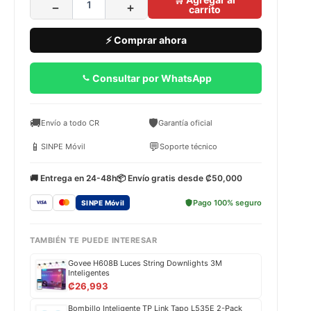
−
+
carrito
⚡ Comprar ahora
Consultar por WhatsApp
🚚
🛡️
Envío a todo CR
Garantía oficial
📱
💬
SINPE Móvil
Soporte técnico
🚚 Entrega en 24-48h
📦 Envío gratis desde ₡50,000
Pago 100% seguro
SINPE Móvil
TAMBIÉN TE PUEDE INTERESAR
Govee H608B Luces String Downlights 3M
Inteligentes
₡
26,993
Bombillo Inteligente TP Link Tapo L535E 2-Pack