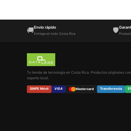
Envío rápido
Garantí
🚚
🛡️
Entrega en todo Costa Rica
Product
Tu tienda de tecnología en Costa Rica. Productos originales con
soporte local.
SINPE Móvil
VISA
Transferencia
Ef
Mastercard