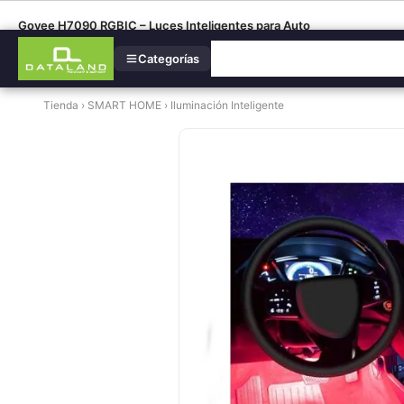
Govee H7090 RGBIC – Luces Inteligentes para Auto
Categorías
Tienda
›
SMART HOME
›
Iluminación Inteligente