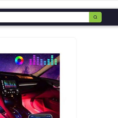
8349-0325
|
Lun–Sáb 8am–5:30pm
|
Facebook
|
WhatsApp