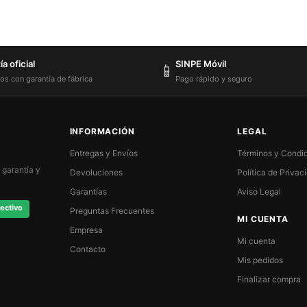
a oficial
SINPE Móvil
📱
os con garantía de fábrica
Pago rápido y seguro
INFORMACIÓN
LEGAL
Entregas y Envíos
Términos y Condi
 garantía y
Devoluciones
Política de Privac
Garantías
Aviso Legal
ectivo
Preguntas Frecuentes
MI CUENTA
Empresa
Mi cuenta
Contacto
Mis pedidos
Finalizar compra