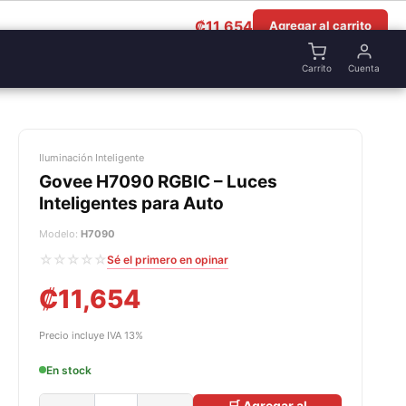
₡
11,654
Agregar al carrito
Carrito
Cuenta
Iluminación Inteligente
Govee H7090 RGBIC – Luces
Inteligentes para Auto
Modelo:
H7090
☆☆☆☆☆
Sé el primero en opinar
₡
11,654
Precio incluye IVA 13%
En stock
🛒 Agregar al