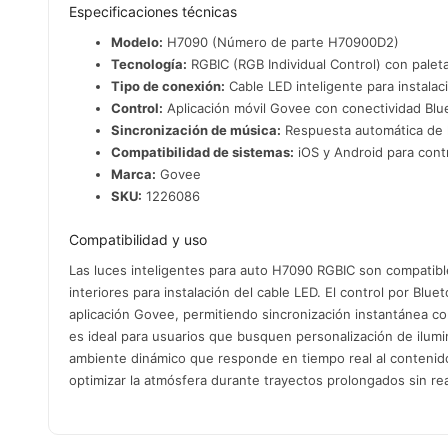
Especificaciones técnicas
Modelo:
H7090 (Número de parte H70900D2)
Tecnología:
RGBIC (RGB Individual Control) con paleta
Tipo de conexión:
Cable LED inteligente para instalac
Control:
Aplicación móvil Govee con conectividad Blu
Sincronización de música:
Respuesta automática de l
Compatibilidad de sistemas:
iOS y Android para cont
Marca:
Govee
SKU:
1226086
Compatibilidad y uso
Las luces inteligentes para auto H7090 RGBIC son compatib
interiores para instalación del cable LED. El control por Bl
aplicación Govee, permitiendo sincronización instantánea co
es ideal para usuarios que busquen personalización de ilumin
ambiente dinámico que responde en tiempo real al contenido
optimizar la atmósfera durante trayectos prolongados sin re