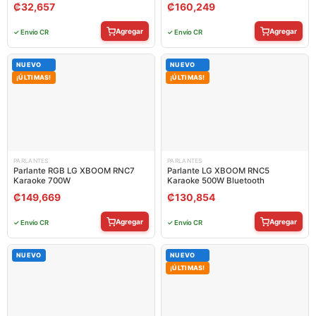
₡
32,657
₡
160,249
Agregar
Agregar
✓ Envío CR
✓ Envío CR
NUEVO
NUEVO
¡ÚLTIMAS!
¡ÚLTIMAS!
PARLANTES
PARLANTES
Parlante RGB LG XBOOM RNC7
Parlante LG XBOOM RNC5
Karaoke 700W
Karaoke 500W Bluetooth
₡
149,669
₡
130,854
Agregar
Agregar
✓ Envío CR
✓ Envío CR
NUEVO
NUEVO
¡ÚLTIMAS!