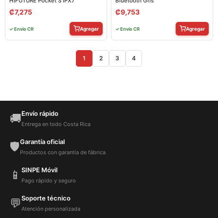
HIFUTURE Pocket S IPX7
Bluetooth Gris
₡
7,275
₡
9,753
Agregar
Agregar
✓ Envío CR
✓ Envío CR
1
2
3
4
Envío rápido
🚚
Entrega en todo Costa Rica
Garantía oficial
🛡️
Productos con garantía de fábrica
SINPE Móvil
📱
Pago rápido y seguro
Soporte técnico
💬
Atención personalizada