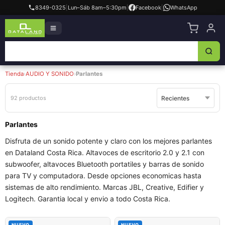
8349-0325
|
Lun–Sáb 8am–5:30pm
|
Facebook
|
WhatsApp
Tienda
›
AUDIO Y SONIDO
›
Parlantes
92 productos
Parlantes
Disfruta de un sonido potente y claro con los mejores parlantes
en Dataland Costa Rica. Altavoces de escritorio 2.0 y 2.1 con
subwoofer, altavoces Bluetooth portatiles y barras de sonido
para TV y computadora. Desde opciones economicas hasta
sistemas de alto rendimiento. Marcas JBL, Creative, Edifier y
Logitech. Garantia local y envio a todo Costa Rica.
NUEVO
NUEVO