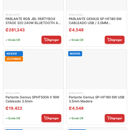
PARLANTES
PARLANTES
PARLANTE RGB JBL PARTYBOX
PARLANTE GENIUS SP-HF180 6W
STAGE 320 240W BLUETOOTH A
CABLEADO USB / 3.5MM
PRUEBA DE SALPICADURAS
31730029401
₡
281,243
₡
4,548
JBLPBSTAGE320AM
Agregar
Agregar
✓ Envío CR
✓ Envío CR
NUEVO
NUEVO
¡ÚLTIMAS!
PARLANTES
PARLANTES
Parlante Genius SPHF500A II 16W
Parlante Genius SP-HF180 6W USB
Cableado 3.5mm
3.5mm Madera
₡
19,422
₡
4,548
Agregar
Agregar
✓ Envío CR
✓ Envío CR