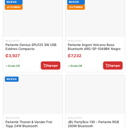
NUEVO
NUEVO
¡ÚLTIMAS!
¡ÚLTIMAS!
PARLANTES
PARLANTES
Parlante Genius SPU125 3W USB
Parlante Argom Volcano Bass
Estéreo Compacto
Bluetooth ARG-SP-1049BK Negro
₡
3,927
₡
7,232
Agregar
Agregar
✓ Envío CR
✓ Envío CR
NUEVO
PARLANTES
PARLANTES
Parlante Thonet & Vander Frei
JBL PartyBox 130 – Parlante RGB
Topp 24W Bluetooth
200W Bluetooth