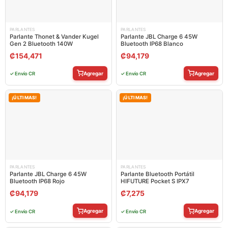
PARLANTES
PARLANTES
Parlante Thonet & Vander Kugel
Parlante JBL Charge 6 45W
Gen 2 Bluetooth 140W
Bluetooth IP68 Blanco
₡
154,471
₡
94,179
Agregar
Agregar
✓ Envío CR
✓ Envío CR
¡ÚLTIMAS!
¡ÚLTIMAS!
PARLANTES
PARLANTES
Parlante JBL Charge 6 45W
Parlante Bluetooth Portátil
Bluetooth IP68 Rojo
HIFUTURE Pocket S IPX7
₡
94,179
₡
7,275
Agregar
Agregar
✓ Envío CR
✓ Envío CR